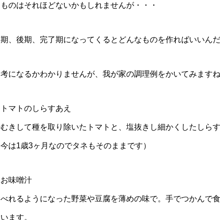
うものはそれほどないかもしれませんが・・・
中期、後期、完了期になってくるとどんなものを作ればいいん
参考になるかわかりませんが、我が家の調理例をかいてみます
・トマトのしらすあえ
湯むきして種を取り除いたトマトと、塩抜きし細かくしたしら
（今は1歳3ヶ月なのでタネもそのままです）
・お味噌汁
食べれるようになった野菜や豆腐を薄めの味で。手でつかんで
ています。