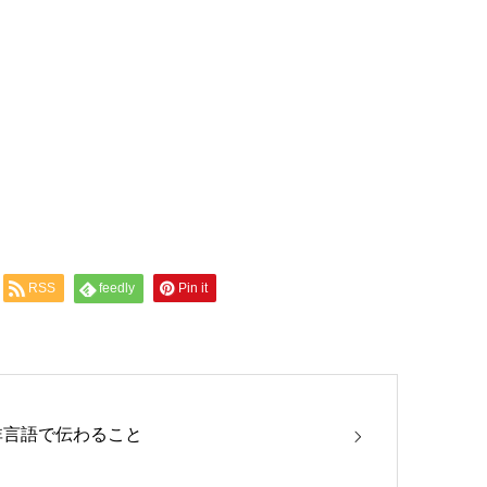
RSS
feedly
Pin it
非言語で伝わること